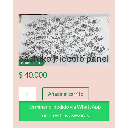
Sashiko Piccolo panel
Promoción
$
40.000
Sashiko
Añadir al carrito
Piccolo
panel
Terminar el pedido via WhatsApp
cantidad
con nuestras asesoras