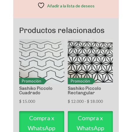
Añadir a la lista de deseos
Productos relacionados
Promoción
Promoción
Sashiko Piccolo
Sashiko Piccolo
Cuadrado
Rectangular
Rango
$
15.000
$
12.000
-
$
18.000
de
precios:
Compra x
Compra x
desde
WhatsApp
WhatsApp
$ 12.000