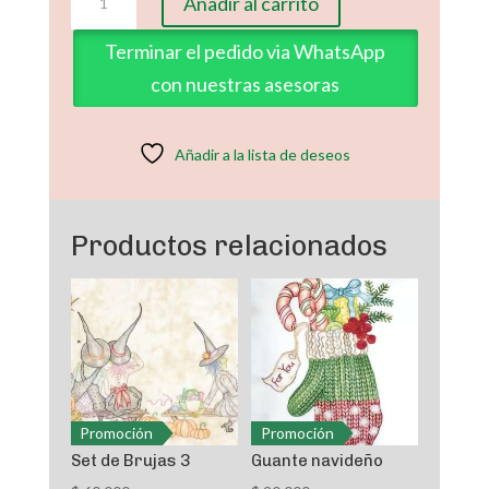
Añadir al carrito
de
Brujas
Terminar el pedido via WhatsApp
1
con nuestras asesoras
cantidad
Añadir a la lista de deseos
Productos relacionados
Promoción
Promoción
Set de Brujas 3
Guante navideño