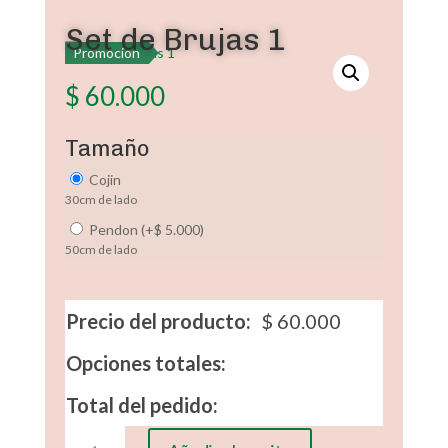
Set de Brujas 1
Promoción
$
60.000
Tamaño
Cojin
30cm de lado
Pendon
(
+
$
5.000
)
50cm de lado
Precio del producto:
$
60.000
Opciones totales:
Total del pedido:
Set