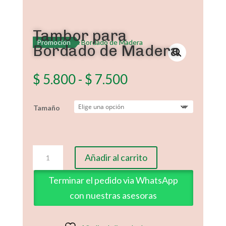
Tambor para
Promoción
Bordado de Madera
Rango
$
5.800
-
$
7.500
de
precios:
Tamaño
desde
$ 5.800
hasta
$ 7.500
Tambor
Añadir al carrito
para
Bordado
Terminar el pedido via WhatsApp
de
con nuestras asesoras
Madera
cantidad