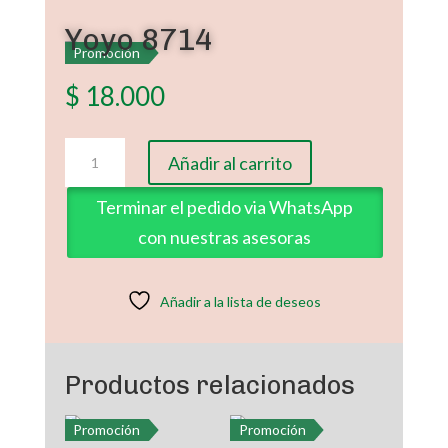
Yoyo 8714
Promoción
$
18.000
Yoyo
Añadir al carrito
8714
cantidad
Terminar el pedido via WhatsApp
con nuestras asesoras
Añadir a la lista de deseos
Productos relacionados
Promoción
Promoción