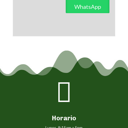
WhatsApp

Horario
Lunes 9:15am a 5pm