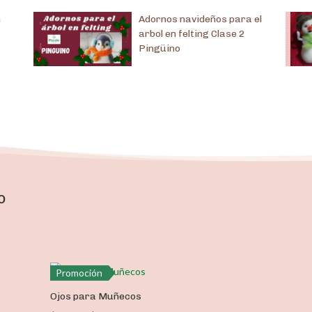
n
Adornos navideños para el
arbol en felting Clase 2
Pingüino
o
Promoción
Ojos para Muñecos