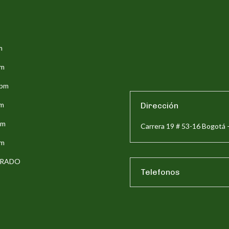
m
pm
5pm
pm
Dirección
pm
Carrera 19 # 53-16 Bogotá 
pm
ERRADO
Telefonos