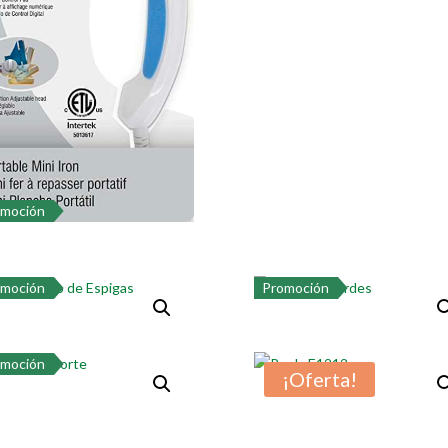
omoción
omoción
Promoción
omoción
¡Oferta!