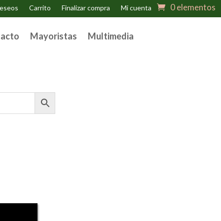
0 elementos
deseos
Carrito
Finalizar compra
Mi cuenta
acto
Mayoristas
Multimedia