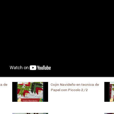
ca de
Cojin Navideño en tecnica de
Papel con Piccolo 2/2