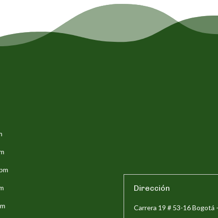
m
pm
5pm
pm
Dirección
pm
Carrera 19 # 53-16 Bogotá 