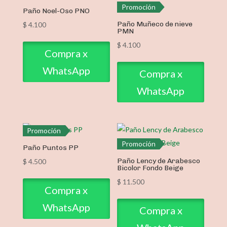
Promoción
Paño Noel-Oso PNO
Paño Muñeco de nieve
$
4.100
PMN
$
4.100
Compra x
WhatsApp
Compra x
WhatsApp
Promoción
Promoción
Paño Puntos PP
Paño Lency de Arabesco
$
4.500
Bicolor Fondo Beige
$
11.500
Compra x
WhatsApp
Compra x