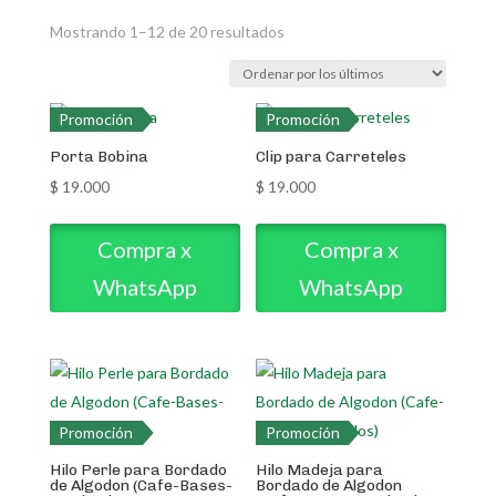
Ordenado
Mostrando 1–12 de 20 resultados
por
los
últimos
Promoción
Promoción
Porta Bobina
Clip para Carreteles
$
19.000
$
19.000
Compra x
Compra x
WhatsApp
WhatsApp
Promoción
Promoción
Hilo Perle para Bordado
Hilo Madeja para
de Algodon (Cafe-Bases-
Bordado de Algodon