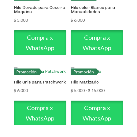
Hilo Dorado para Coser a
Hilo color Blanco para
Maquina
Manualidades
$
5.000
$
6.000
Compra x
Compra x
WhatsApp
WhatsApp
Promoción
Promoción
Hilo Gris para Patchwork
Hilo Matizado
Rango
$
6.000
$
5.000
-
$
15.000
de
precios:
Compra x
Compra x
desde
WhatsApp
WhatsApp
$ 5.000
hasta