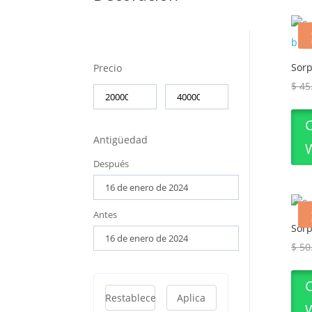
Sor
Precio
$
45
Antigüedad
Después
Antes
Sorp
$
50
Restablece
Aplica