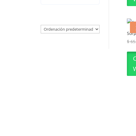
Sorp
$
65