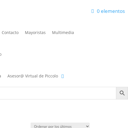
0 elementos
eos
Carrito
Finalizar compra
Mi cuenta
Contacto
Mayoristas
Multimedia
o
a
Asesor@ Virtual de Piccolo