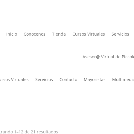
Lista de des
Inicio
Conocenos
Tienda
Cursos Virtuales
Servicios
Asesor@ Virtual de Piccol
ursos Virtuales
Servicios
Contacto
Mayoristas
Multimedi
Ordenado
rando 1–12 de 21 resultados