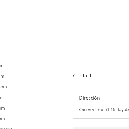
pm
Contacto
pm
 5pm
pm
Dirección
5pm
Carrera 19 # 53-16 Bogot
4pm