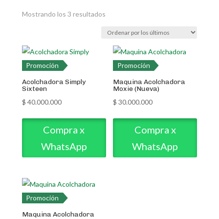
Ordenado
Mostrando los 3 resultados
por
los
últimos
Promoción
Promoción
Acolchadora Simply
Maquina Acolchadora
Sixteen
Moxie (Nueva)
$
40.000.000
$
30.000.000
Compra x
Compra x
WhatsApp
WhatsApp
Promoción
Maquina Acolchadora