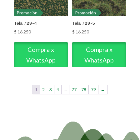
Promoción
Promoción
Tela 729-4
Tela 729-5
$
16.250
$
16.250
Compra x
Compra x
WhatsApp
WhatsApp
1
2
3
4
…
77
78
79
→