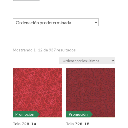
Ordenado
Mostrando 1–12 de 937 resultados
por
los
últimos
Promoción
Promoción
Tela 729-14
Tela 729-15