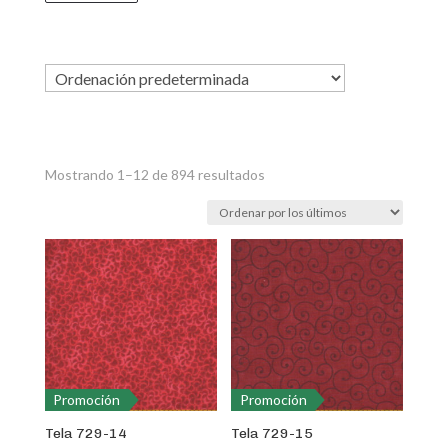
Ordenado
Mostrando 1–12 de 894 resultados
por
los
últimos
Promoción
Promoción
Tela 729-14
Tela 729-15