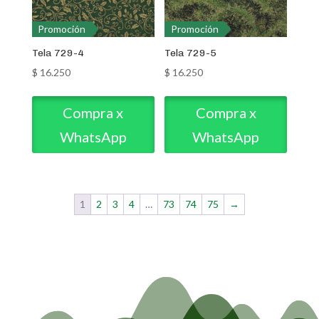
Promoción
Promoción
Tela 729-4
Tela 729-5
$
16.250
$
16.250
Compra x
Compra x
WhatsApp
WhatsApp
1
2
3
4
…
73
74
75
→