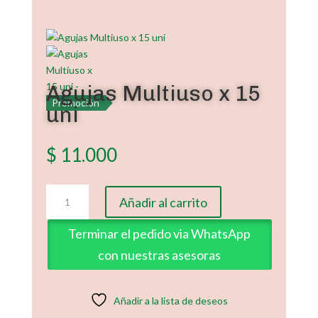
Agujas Multiuso x 15
Promoción
uni
$
11.000
Agujas
Añadir al carrito
Multiuso
x
Terminar el pedido via WhatsApp
15
con nuestras asesoras
uni
cantidad
Añadir a la lista de deseos