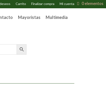
0 elementos
 deseos
Carrito
Finalizar compra
Mi cuenta
ntacto
Mayoristas
Multimedia