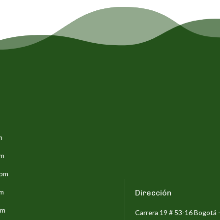
m
pm
5pm
pm
Dirección
pm
Carrera 19 # 53-16 Bogotá 