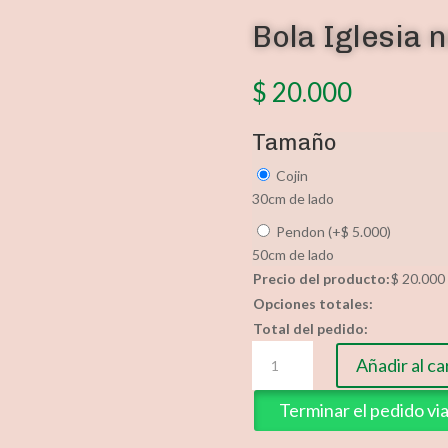
Bola Iglesia 
$
20.000
Tamaño
Cojin
30cm de lado
Pendon
(
+
$
5.000
)
50cm de lado
Precio del producto:
$
20.000
Opciones totales:
Total del pedido:
Bola
Añadir al ca
Iglesia
navideña
Terminar el pedido v
cantidad