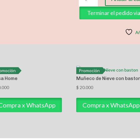
reina
del
Terminar el pedido v
halloween
cantidad
Añ
omoción
Promoción
sa Home
Muñeco de Nieve con basto
.000
$
20.000
Compra x WhatsApp
Compra x WhatsApp