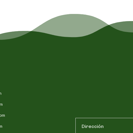
m
pm
5pm
pm
Dirección