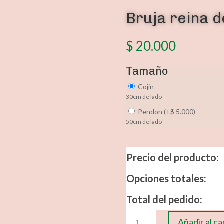
Bruja reina d
$
20.000
Tamaño
Cojin
30cm de lado
Pendon
(
+
$
5.000
)
50cm de lado
Precio del producto:
Opciones totales:
Total del pedido:
Bruja
Añadir al ca