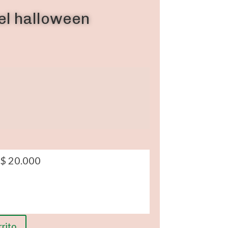
el halloween
$
20.000
rrito