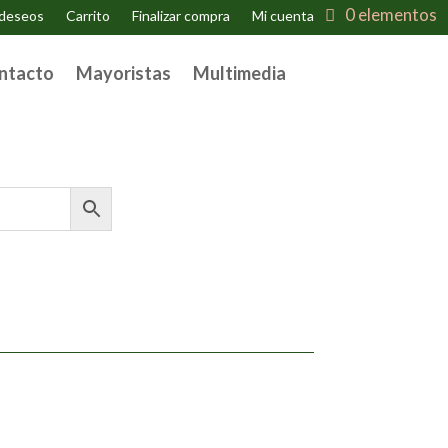
0 elementos
 deseos
Carrito
Finalizar compra
Mi cuenta
ntacto
Mayoristas
Multimedia