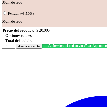
30cm de lado
Pendon
(
+
$
5.000
)
50cm de lado
Precio del producto:
$
20.000
Opciones totales:
Total del pedido:
Calabaza
Terminar el pedido via WhatsApp con 
Añadir al carrito
cantidad