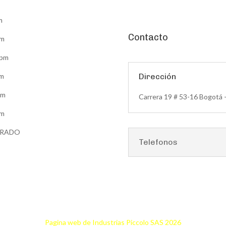
m
Contacto
pm
5pm
pm
Dirección
pm
Carrera 19 # 53-16 Bogotá 
pm
ERRADO
Telefonos
Pagina web de Industrias Piccolo SAS 2026