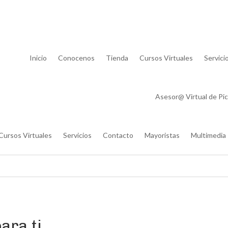
Lista de
Inicio
Conocenos
Tienda
Cursos Virtuales
Servici
Asesor@ Virtual de Pic
Cursos Virtuales
Servicios
Contacto
Mayoristas
Multimedia
ara ti