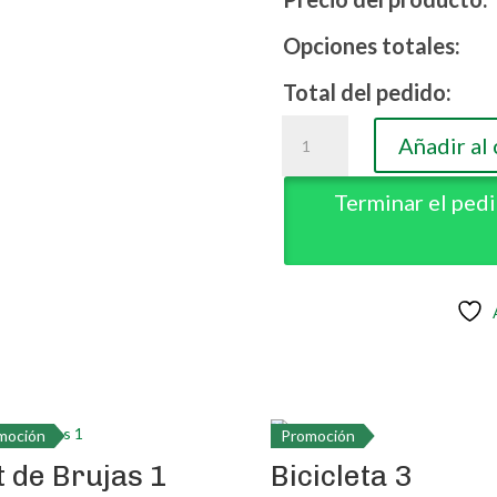
Opciones totales:
Opciones totales:
Total del pedido:
Total del pedido:
Kit
Kit
Añadir al 
de
Añadir al 
de
costura
costura
Terminar el ped
cantidad
Terminar el ped
cantidad
moción
Promoción
t de Brujas 1
Bicicleta 3