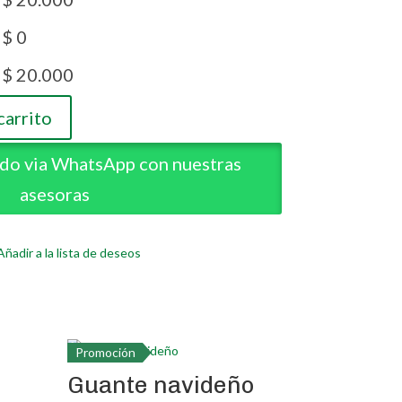
$
0
$
0
$
20.000
$
20.000
carrito
carrito
ido via WhatsApp con nuestras
ido via WhatsApp con nuestras
asesoras
asesoras
Añadir a la lista de deseos
Añadir a la lista de deseos
Promoción
Guante navideño