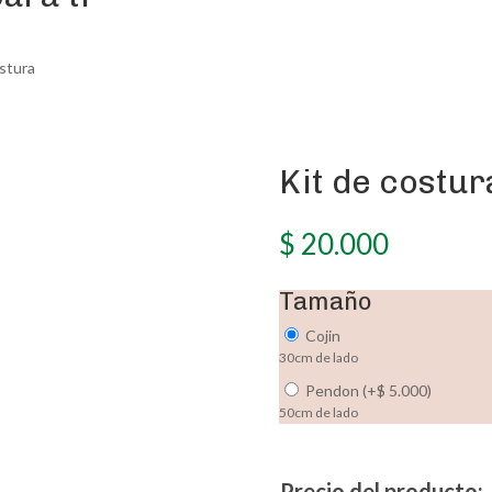
ostura
Kit de costur
Kit de costur
$
20.000
$
20.000
Tamaño
Tamaño
Cojin
Cojin
30cm de lado
30cm de lado
Pendon
(
+
$
5.000
)
Pendon
(
+
$
5.000
)
50cm de lado
50cm de lado
Precio del producto:
Precio del producto: