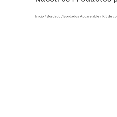
Inicio
/
Bordado
/
Bordados Acuarelable
/ Kit de c
Promoción