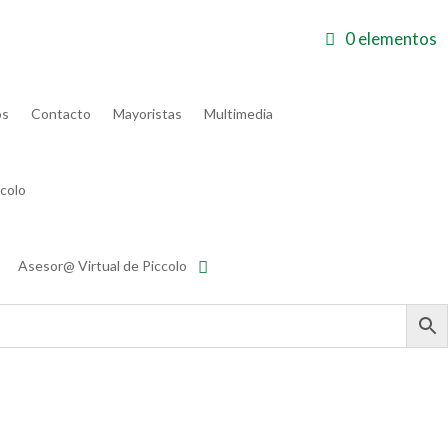
0 elementos
 deseos
Carrito
Finalizar compra
Mi cuenta
os
Contacto
Mayoristas
Multimedia
colo
Asesor@ Virtual de Piccolo