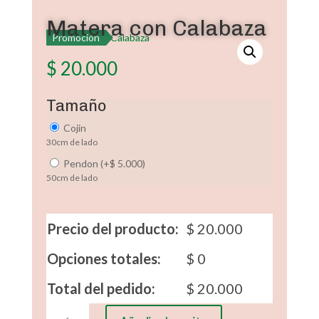
Matera con Calabaza
Promoción
$
20.000
Tamaño
Cojin
30cm de lado
Pendon
(
+
$
5.000
)
50cm de lado
Precio del producto:
$
20.000
Opciones totales:
$
0
Total del pedido:
$
20.000
Matera