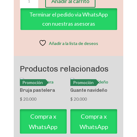
Añadir al carrito
con
Calabaza
Terminar el pedido via WhatsApp
cantidad
con nuestras asesoras
Añadir a la lista de deseos
Productos relacionados
Promoción
Promoción
Bruja pastelera
Guante navideño
$
20.000
$
20.000
Compra x
Compra x
WhatsApp
WhatsApp