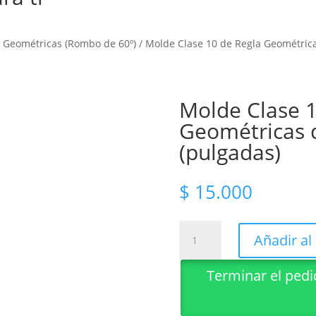
s Geométricas (Rombo de 60º)
/ Molde Clase 10 de Regla Geométrica
Molde Clase 1
Geométricas 
(pulgadas)
$
15.000
Molde
Añadir al 
Clase
10
Terminar el ped
de
Regla
Geométricas