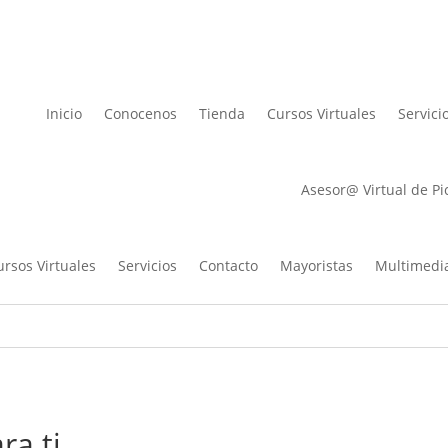
Lista de des
Inicio
Conocenos
Tienda
Cursos Virtuales
Servici
Asesor@ Virtual de Pi
ursos Virtuales
Servicios
Contacto
Mayoristas
Multimedi
ra ti