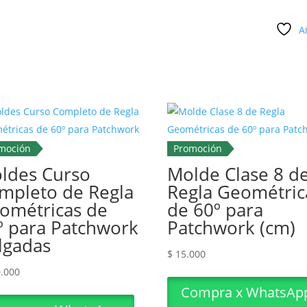
de
60º
A
para
Patchwork
(pulgadas)
cantidad
moción
Promoción
ldes Curso
Molde Clase 8 d
mpleto de Regla
Regla Geométric
ométricas de
de 60º para
º para Patchwork
Patchwork (cm)
lgadas
$
15.000
.000
Compra x WhatsAp