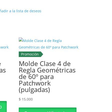
ñadir a la lista de deseos
Promoción
e
Molde Clase 4 de
as
Regla Geométricas
de 60º para
Patchwork
(pulgadas)
$
15.000
p