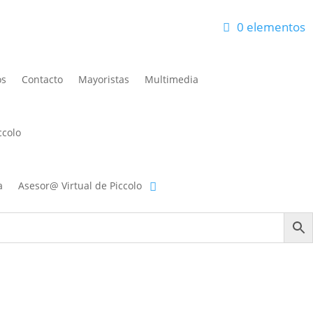
0 elementos
eos
Carrito
Finalizar compra
Mi cuenta
os
Contacto
Mayoristas
Multimedia
ccolo
a
Asesor@ Virtual de Piccolo