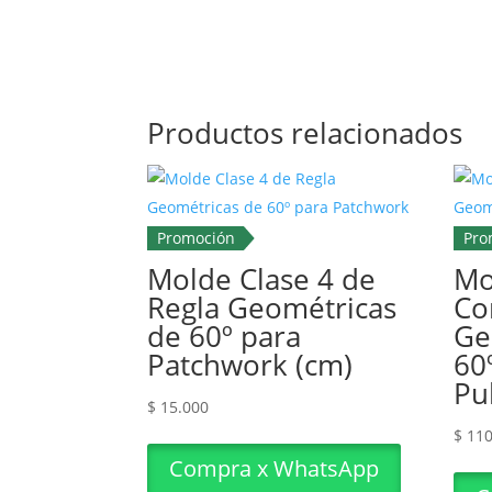
Productos relacionados
Promoción
Pro
Molde Clase 4 de
Mo
Regla Geométricas
Co
de 60º para
Ge
Patchwork (cm)
60
Pu
$
15.000
$
110
Compra x WhatsApp