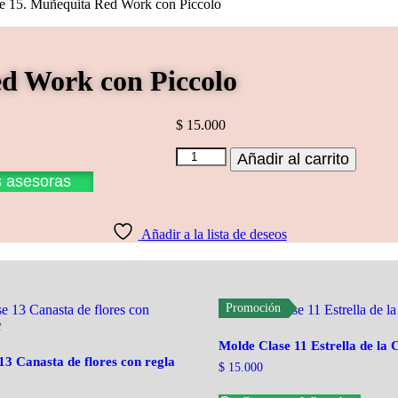
e 15. Muñequita Red Work con Piccolo
d Work con Piccolo
$
15.000
Molde
Añadir al carrito
Clase
s asesoras
15.
Muñequita
Red
Añadir a la lista de deseos
Work
con
Piccolo
cantidad
Promoción
Molde Clase 11 Estrella de la 
13 Canasta de flores con regla
$
15.000