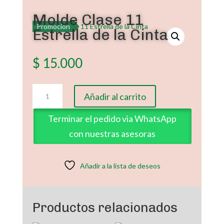
Molde Clase 11
Promoción
Estrella de la Cinta
$
15.000
Molde
Añadir al carrito
Clase
11
Terminar el pedido via WhatsApp
Estrella
con nuestras asesoras
de
la
Cinta
Añadir a la lista de deseos
cantidad
Productos relacionados