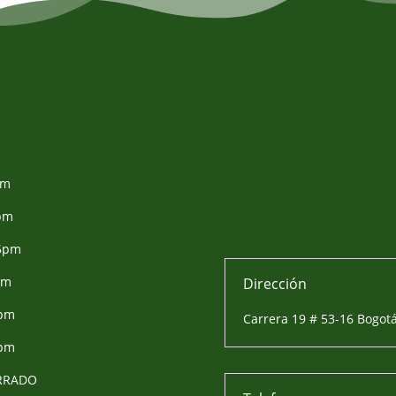
pm
pm
 5pm
pm
Dirección
5pm
Carrera 19 # 53-16 Bogot
4pm
ERRADO