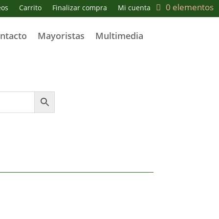
0 elementos
eos
Carrito
Finalizar compra
Mi cuenta
ntacto
Mayoristas
Multimedia