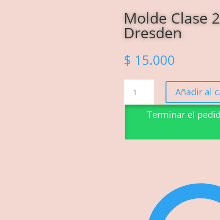
Molde Clase 2 
Dresden
$
15.000
Molde
Añadir al c
Clase
2
Terminar el pedi
Sol
con
la
regla
Dresden
cantidad