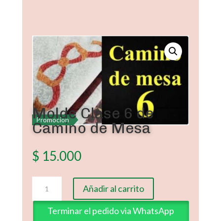
Molde Clase 6 de
Promoción
Camino de Mesa
$
15.000
Molde
Añadir al carrito
Clase
6
Terminar el pedido via WhatsApp
de