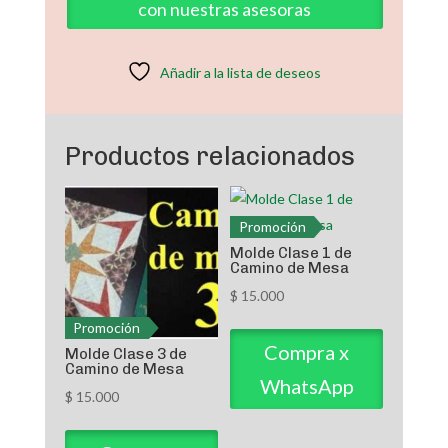
con nuestras asesoras
Camino
de
Mesa
Añadir a la lista de deseos
cantidad
Productos relacionados
Promoción
Molde Clase 1 de
Camino de Mesa
$
15.000
Promoción
Compra x
Molde Clase 3 de
Camino de Mesa
WhatsApp
$
15.000