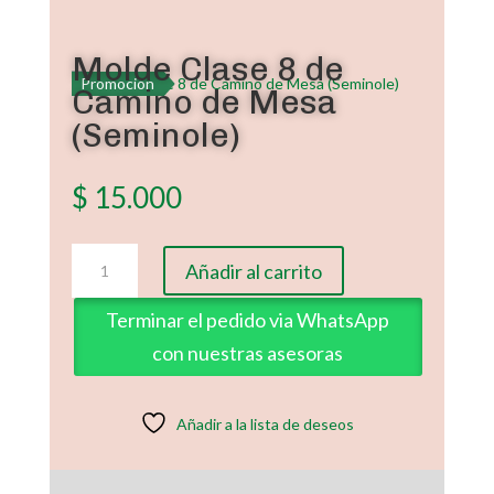
Molde Clase 8 de
Promoción
Camino de Mesa
(Seminole)
$
15.000
Molde
Añadir al carrito
Clase
8
Terminar el pedido via WhatsApp
de
con nuestras asesoras
Camino
de
Mesa
Añadir a la lista de deseos
(Seminole)
cantidad