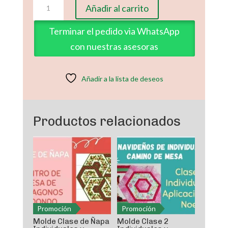
Molde
Añadir al carrito
Clase
6
Terminar el pedido via WhatsApp
Individuales
con nuestras asesoras
y
Camino
de
Añadir a la lista de deseos
Mesa
Navideño
cantidad
Productos relacionados
Promoción
Promoción
Molde Clase de Ñapa
Molde Clase 2