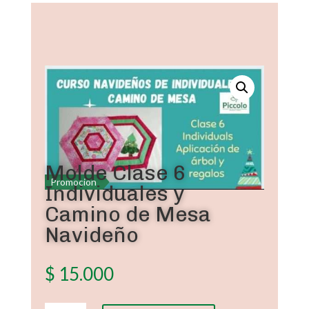
Molde Clase 6
Promoción
Individuales y
Camino de Mesa
Navideño
$
15.000