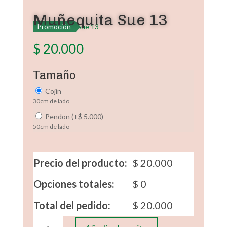
Muñequita Sue 13
Promoción
$
20.000
Tamaño
Cojin
30cm de lado
Pendon
(
+
$
5.000
)
50cm de lado
Precio del producto:
$
20.000
Opciones totales:
$
0
Total del pedido:
$
20.000
Muñequita