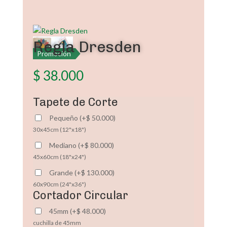
Regla Dresden
Promoción
$
38.000
Tapete de Corte
Pequeño
(
+
$
50.000
)
30x45cm (12"x18")
Mediano
(
+
$
80.000
)
45x60cm (18"x24")
Grande
(
+
$
130.000
)
60x90cm (24"x36")
Cortador Circular
45mm
(
+
$
48.000
)
cuchilla de 45mm