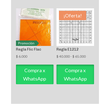
hasta
$ 40.000
¡Oferta!
Promoción
Regla Flic Flac
Regla E1212
Rango
$
6.000
$
40.000
-
$
65.000
de
precios:
Compra x
Compra x
desde
WhatsApp
WhatsApp
$ 40.000
hasta
$ 65.000