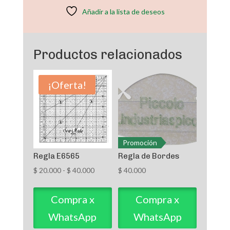
Añadir a la lista de deseos
Productos relacionados
¡Oferta!
Promoción
Regla E6565
Regla de Bordes
Rango
$
20.000
-
$
40.000
$
40.000
de
precios:
Compra x
Compra x
desde
WhatsApp
WhatsApp
$ 20.000