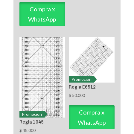
$ 38.000
precios:
Compra x
desde
WhatsApp
$ 20.000
hasta
$ 38.000
Promoción
Regla E6512
$
50.000
Compra x
Promoción
WhatsApp
Regla 1045
$
48.000