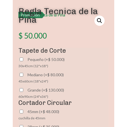
Regla Tecnica de la
Promoción
Piña
$
50.000
Tapete de Corte
Pequeño
(
+
$
50.000
)
30x45cm (12"x18")
Mediano
(
+
$
80.000
)
45x60cm (18"x24")
Grande
(
+
$
130.000
)
60x90cm (24"x36")
Cortador Circular
45mm
(
+
$
48.000
)
cuchilla de 45mm
28mm
(
+
$
35.000
)