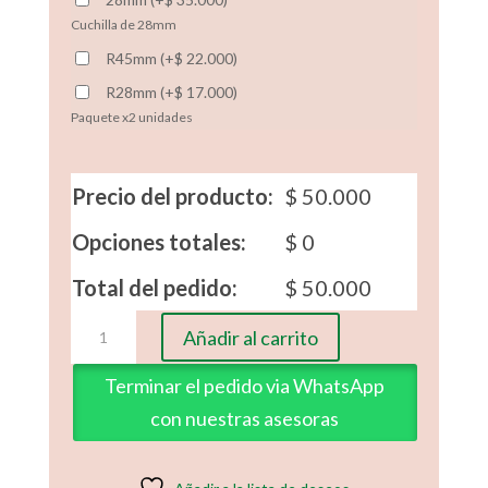
Cuchilla de 28mm
R45mm
(
+
$
22.000
)
R28mm
(
+
$
17.000
)
Paquete x2 unidades
Precio del producto:
$
50.000
Opciones totales:
$
0
Total del pedido:
$
50.000
Regla
Añadir al carrito
Tecnica
de
Terminar el pedido via WhatsApp
la
con nuestras asesoras
Piña
cantidad