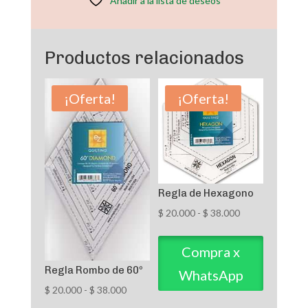
Añadir a la lista de deseos
Productos relacionados
¡Oferta!
¡Oferta!
Regla de Hexagono
Rango
$
20.000
-
$
38.000
de
precios:
Compra x
desde
Regla Rombo de 60º
WhatsApp
$ 20.000
Rango
$
20.000
-
$
38.000
hasta
de