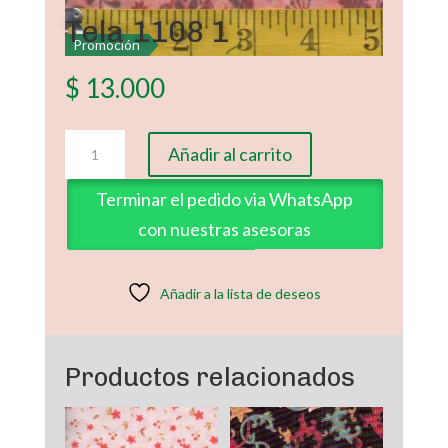
Tela 1108 1
Promoción
$
13.000
Tela
Añadir al carrito
1108
1
Terminar el pedido via WhatsApp
cantidad
con nuestras asesoras
Añadir a la lista de deseos
Productos relacionados