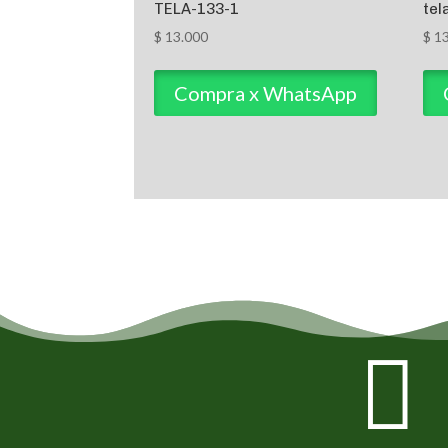
TELA-133-1
tel
$
13.000
$
13
Compra x WhatsApp
