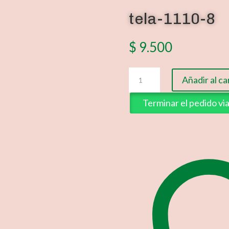
tela-1110-8
$
9.500
tela-
Añadir al ca
1110-
8
Terminar el pedido v
cantidad