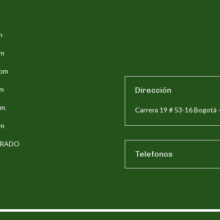
m
pm
5pm
pm
Dirección
pm
Carrera 19 # 53-16 Bogotá 
pm
ERRADO
Telefonos