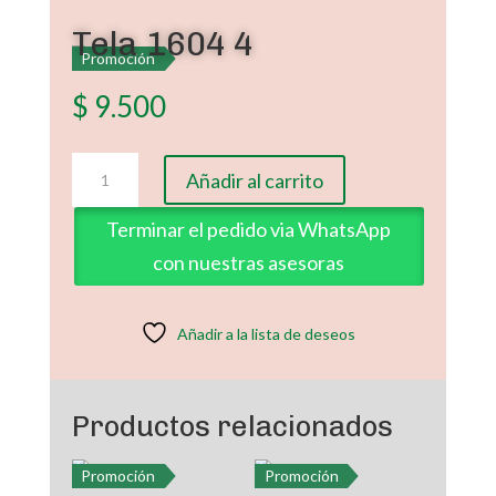
Tela 1604 4
Promoción
$
9.500
Tela
Añadir al carrito
1604
4
Terminar el pedido via WhatsApp
cantidad
con nuestras asesoras
Añadir a la lista de deseos
Productos relacionados
Promoción
Promoción