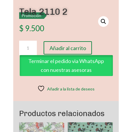
Tela 2110 2
Promoción
$
9.500
Tela
Añadir al carrito
2110
2
Terminar el pedido via WhatsApp
cantidad
con nuestras asesoras
Añadir a la lista de deseos
Productos relacionados