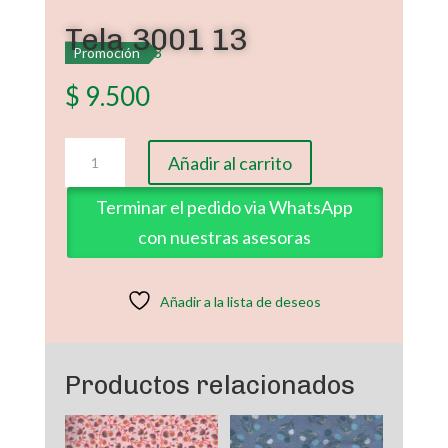
Tela 3001 13
Promoción
$
9.500
Tela
Añadir al carrito
3001
13
Terminar el pedido via WhatsApp
cantidad
con nuestras asesoras
Añadir a la lista de deseos
Productos relacionados