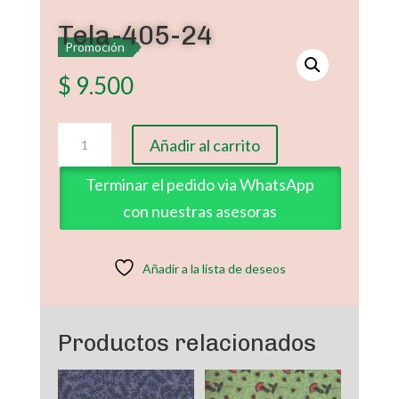
Tela-405-24
Promoción
$
9.500
Tela-
Añadir al carrito
405-
24
Terminar el pedido via WhatsApp
cantidad
con nuestras asesoras
Añadir a la lista de deseos
Productos relacionados