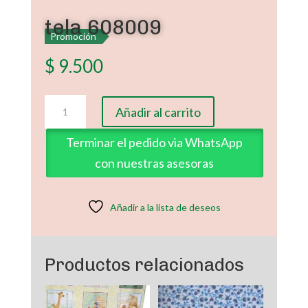
tela 608009
Promoción
$
9.500
tela
Añadir al carrito
608009
cantidad
Terminar el pedido via WhatsApp
con nuestras asesoras
Añadir a la lista de deseos
Productos relacionados