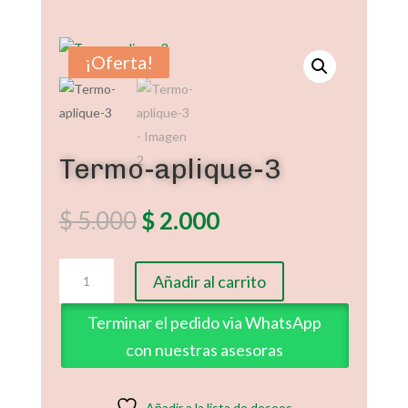
¡Oferta!
Termo-aplique-3
El
El
$
5.000
$
2.000
precio
precio
original
actual
Termo-
era:
es:
Añadir al carrito
aplique-
$ 5.000.
$ 2.000.
3
Terminar el pedido via WhatsApp
cantidad
con nuestras asesoras
Añadir a la lista de deseos