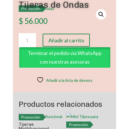
Tijeras de Ondas
Promoción
$
56.000
Tijeras
Añadir al carrito
de
Ondas
Terminar el pedido via WhatsApp
cantidad
con nuestras asesoras
Añadir a la lista de deseos
Productos relacionados
Promoción
Tijeras
Promoción
Multifuncional