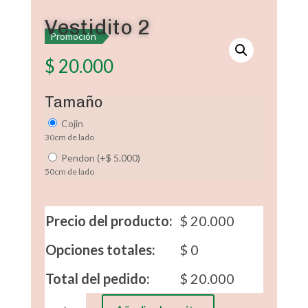
Vestidito 2
Promoción
$
20.000
Tamaño
Cojin
30cm de lado
Pendon
(
+
$
5.000
)
50cm de lado
Precio del producto:
$
20.000
Opciones totales:
$
0
Total del pedido:
$
20.000
Vestidito