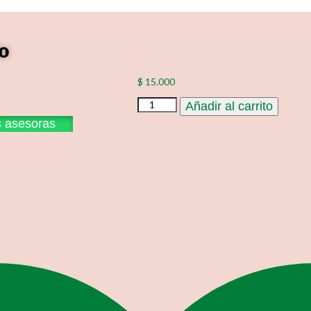
o
$
15.000
Virgen
Añadir al carrito
de
s asesoras
Guadalupe
de
Piccolo
cantidad