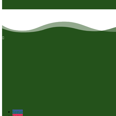

Seguir