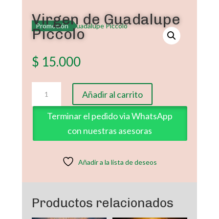
Virgen de Guadalupe
Promoción
Piccolo
$
15.000
Virgen
Añadir al carrito
de
Guadalupe
Terminar el pedido via WhatsApp
Piccolo
con nuestras asesoras
cantidad
Añadir a la lista de deseos
Productos relacionados