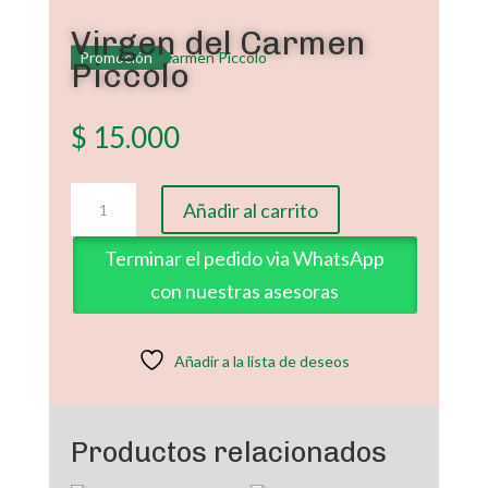
Virgen del Carmen
Promoción
Piccolo
$
15.000
Virgen
Añadir al carrito
del
Carmen
Terminar el pedido via WhatsApp
Piccolo
con nuestras asesoras
cantidad
Añadir a la lista de deseos
Productos relacionados