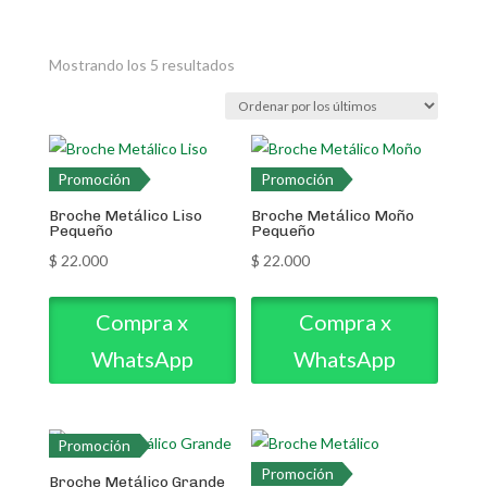
Ordenado
Mostrando los 5 resultados
por
los
últimos
Promoción
Promoción
Broche Metálico Liso
Broche Metálico Moño
Pequeño
Pequeño
$
22.000
$
22.000
Compra x
Compra x
WhatsApp
WhatsApp
Promoción
Promoción
Broche Metálico Grande