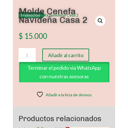
Molde Cenefa
Promoción
Navideña Casa 2
$
15.000
Molde
Añadir al carrito
Cenefa
Navideña
Terminar el pedido via WhatsApp
Casa
con nuestras asesoras
2
cantidad
Añadir a la lista de deseos
Productos relacionados