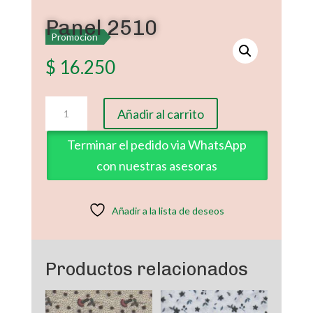
Panel 2510
Promoción
$
16.250
Panel
Añadir al carrito
2510
cantidad
Terminar el pedido via WhatsApp
con nuestras asesoras
Añadir a la lista de deseos
Productos relacionados