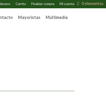
0 elementos
 deseos
Carrito
Finalizar compra
Mi cuenta
ntacto
Mayoristas
Multimedia