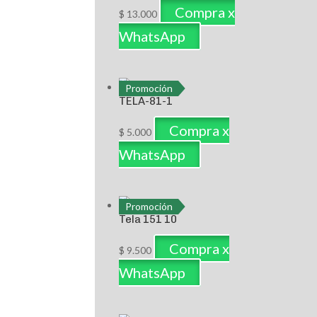
Compra x
$
13.000
WhatsApp
Promoción
TELA-81-1
Compra x
$
5.000
WhatsApp
Promoción
Tela 151 10
Compra x
$
9.500
WhatsApp