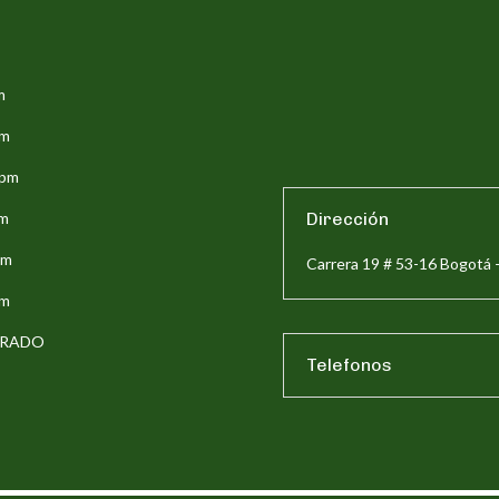
m
pm
5pm
pm
Dirección
pm
Carrera 19 # 53-16 Bogotá 
pm
ERRADO
Telefonos