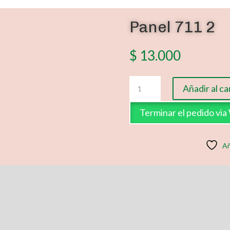
Panel 711 2
$
13.000
Panel
Añadir al ca
711
2
Terminar el pedido vi
cantidad
Añ