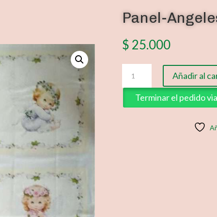
Panel-Angele
$
25.000
Panel-
Añadir al ca
Angeles
cantidad
Terminar el pedido v
Añ