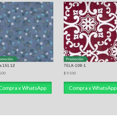
omoción
Promoción
a 151 12
TELA-108-1
500
$
9.500
Compra x WhatsApp
Compra x WhatsApp