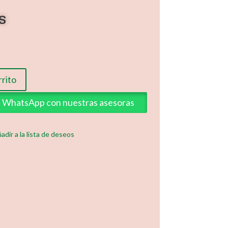
s
rrito
ia WhatsApp con nuestras asesoras
adir a la lista de deseos