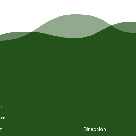
m
pm
5pm
pm
Dirección