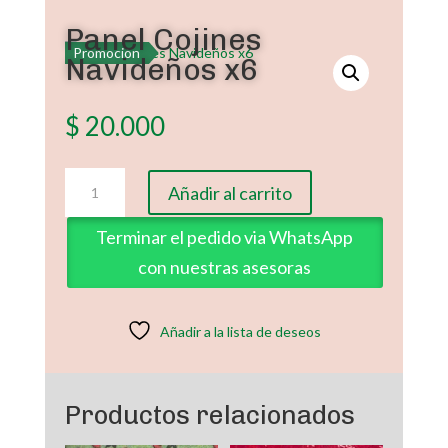
Panel Cojines
Promoción
Navideños x6
$
20.000
Panel
Añadir al carrito
Cojines
Navideños
Terminar el pedido via WhatsApp
x6
con nuestras asesoras
cantidad
Añadir a la lista de deseos
Productos relacionados