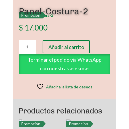
Panel-Costura-2
Promoción
$
17.000
Panel-
Añadir al carrito
Costura-
2
Terminar el pedido via WhatsApp
cantidad
con nuestras asesoras
Añadir a la lista de deseos
Productos relacionados
Promoción
Promoción