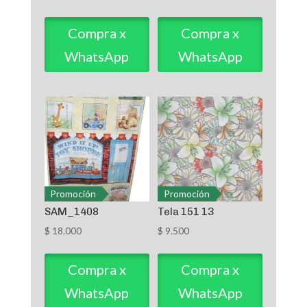
Compra x
Compra x
WhatsApp
WhatsApp
Promoción
Promoción
SAM_1408
Tela 151 13
$
18.000
$
9.500
Compra x
Compra x
WhatsApp
WhatsApp