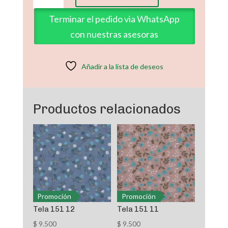
Osos
x3
Terminar el pedido via WhatsApp
cantidad
con nuestras asesoras
Añadir a la lista de deseos
Productos relacionados
Promoción
Promoción
Tela 151 12
Tela 151 11
$
9.500
$
9.500