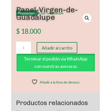
Panel-Virgen-de-
Promoción
Guadalupe
$
18.000
Panel-
Añadir al carrito
Virgen-
de-
Terminar el pedido via WhatsApp
Guadalupe
con nuestras asesoras
cantidad
Añadir a la lista de deseos
Productos relacionados